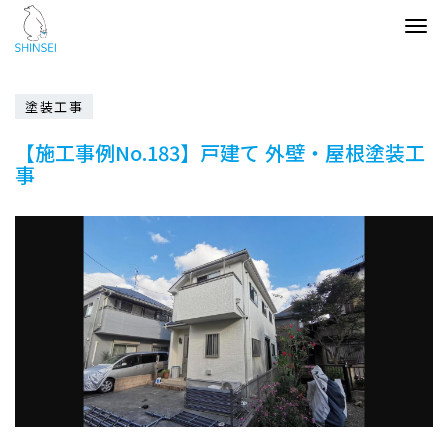
Tog
navi
塗装工事
【施工事例No.183】戸建て 外壁・屋根塗装工
事