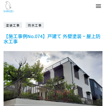
Tog
navi
塗装工事
防水工事
【施工事例No.074】戸建て 外壁塗装・屋上防
水工事