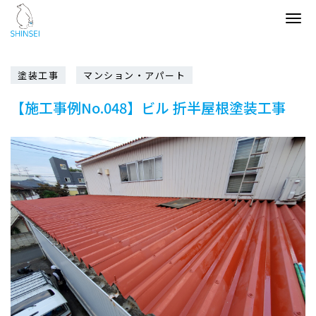
Tog
navi
塗装工事
マンション・アパート
【施工事例No.048】ビル 折半屋根塗装工事