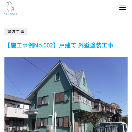
Tog
navi
塗装工事
【施工事例No.002】戸建て 外壁塗装工事