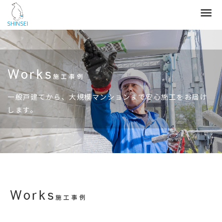
Tog
navi
Works
施工事例
一般戸建てから、大規模マンションまで安心施工をお届け
します。
Works
施工事例