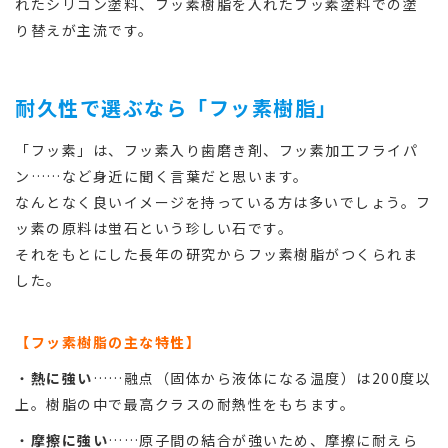
れたシリコン塗料、フッ素樹脂を入れたフッ素塗料での塗
り替えが主流です。
耐久性で選ぶなら「フッ素樹脂」
「フッ素」は、フッ素入り歯磨き剤、フッ素加工フライパ
ン……など身近に聞く言葉だと思います。
なんとなく良いイメージを持っている方は多いでしょう。フ
ッ素の原料は蛍石という珍しい石です。
それをもとにした長年の研究からフッ素樹脂がつくられま
した。
【フッ素樹脂の主な特性】
・
熱に強い
……融点（固体から液体になる温度）は200度以
上。樹脂の中で最高クラスの耐熱性をもちます。
・
摩擦に強い
……原子間の結合が強いため、摩擦に耐えら